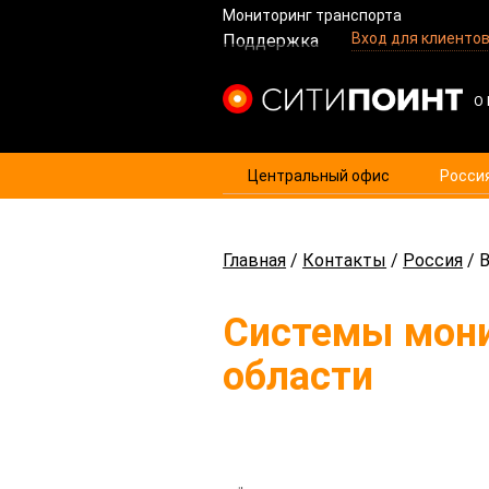
Мониторинг транспорта
Вход для клиенто
Поддержка
Центральный офис
Росси
Главная
/
Контакты
/
Россия
/
В
Системы мони
области