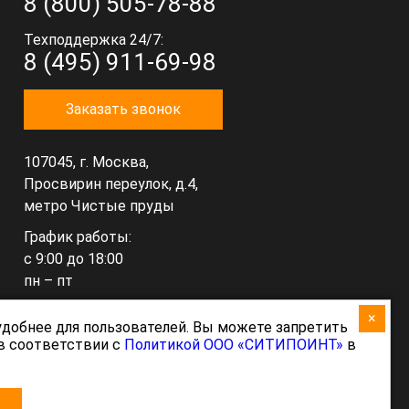
8 (800) 505-78-88
Техподдержка 24/7:
8 (495) 911-69-98
Заказать звонок
107045, г. Москва,
Просвирин переулок, д.4,
метро Чистые пруды
График работы:
с 9:00 до 18:00
пн – пт
×
hello@citypoint.ru
 удобнее для пользователей. Вы можете запретить
 в соответствии с
Политикой ООО «СИТИПОИНТ»
в
support@citypoint.ru
(техподдержка)