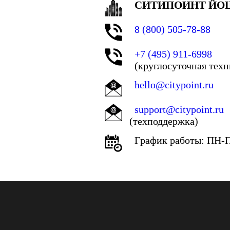
СИТИПОИНТ ЙО
8 (800) 505-78-88
+7 (495) 911-6998
(круглосуточная тех
hello@citypoint.ru
support@citypoint.ru
(техподдержка)
График работы: ПН-ПТ