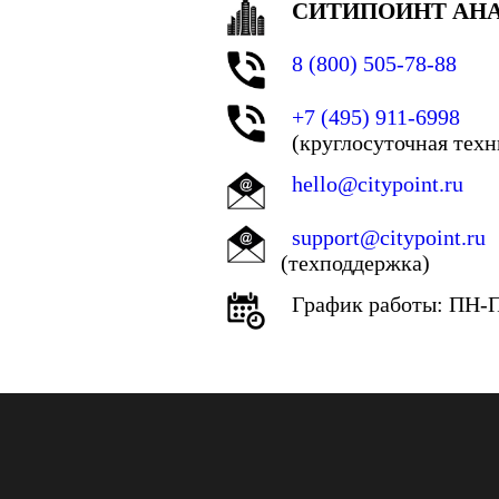
СИТИПОИНТ АН
8 (800) 505-78-88
+7 (495) 911-6998
(круглосуточная тех
hello@citypoint.ru
support@citypoint.ru
(техподдержка)
График работы: ПН-ПТ